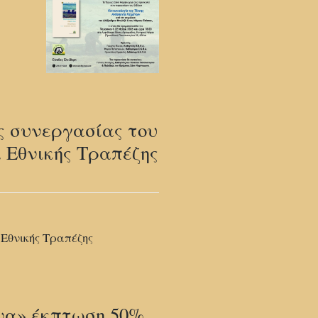
ς συνεργασίας του
 Εθνικής Τραπέζης
Εθνικής Τραπέζης
να» έκπτωση 50%