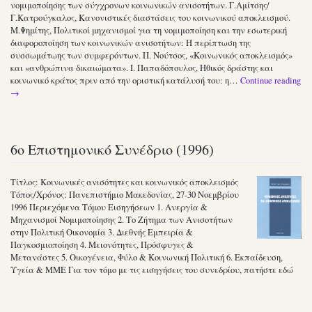
νομιμοποίησης των σύγχρονων κοινωνικών ανισοτήτων. Γ.Αμίτσης/
Γ.Κατρούγκαλος, Κανονιστικές διαστάσεις του κοινωνικού αποκλεισμού.
Μ.Ψημίτης, Πολιτικοί μηχανισμοί για τη νομιμοποίηση και την εσωτερική
διαφοροποίηση των κοινωνικών ανισοτήτων: Η περίπτωση της
συσσωμάτωης των συμφερόντων. Π. Νούτσος, «Κοινωνικός αποκλεισμός»
και «ανθρώπινα δικαιώματα». Ι. Παπαδόπουλος, Ηθικός δράστης και
κοινωνικό κράτος πριν από την οριστική κατάλυσή του: η…
Continue reading
→
6ο Επιστημονικό Συνέδριο (1996)
Τίτλος: Κοινωνικές ανισότητες και κοινωνικός αποκλεισμός
Τόπος/Χρόνος: Πανεπιστήμιο Μακεδονίας, 27-30 Νοεμβρίου
1996 Περιεχόμενα Τόμου Εισηγήσεων 1. Ανεργία &
Μηχανισμοί Νομιμοποίησης 2. Το Ζήτημα των Ανισοτήτων
στην Πολιτική Οικονομία 3. Διεθνής Εμπειρία &
Παγκοσμιοποίηση 4. Μειονότητες, Πρόσφυγες &
Μετανάστες 5. Οικογένεια, Φύλο & Κοινωνική Πολιτική 6. Εκπαίδευση,
Υγεία & ΜΜΕ Για τον τόμο με τις εισηγήσεις του συνεδρίου, πατήστε εδώ