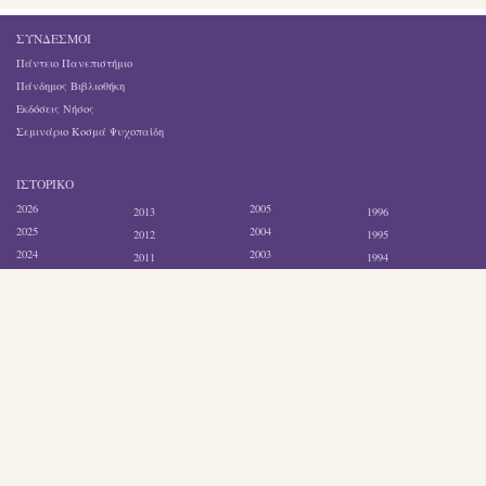
ΣΎΝΔΕΣΜΟΙ
Πάντειο Πανεπιστήμιο
Πάνδημος Βιβλιοθήκη
Εκδόσεις Νήσος
Σεμινάριο Κοσμά Ψυχοπαίδη
ΙΣΤΟΡΙΚΌ
2026
2005
2013
1996
2025
2004
2012
1995
2024
2003
2011
1994
2021
2002
2010
1993
2020
2001
2009
1992
2017
2000
2008
1991
2016
1999
2007
1990
2015
1998
2006
1989
2014
1997
Search
website