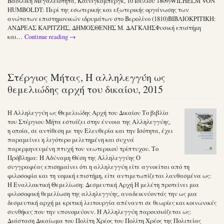
Βασιλική Μεγαλειότητα, Καίνιγκσμπεργκ, 10 Ιουλίου 1809)WILHELM VON
HUMBOLDT: Περί της εσωτερικής και εξωτερικής οργάνωσης των
ανώτατων επιστημονικών ιδρυμάτων στο Βερολίνο (1810)ΒΙΒΛΙΟΚΡΙΤΙΚΗ:
ΑΝΔΡΕΑΣ ΚΑΡΙΤΖΗΣ, ΔΗΜΟΣΘΕΝΗΣ Μ. ΔΑΓΚΛΗΣΦυσική επιστήμη
και…
Continue reading
→
Στέργιος Μήτας, Η αλληλεγγύη ως
θεμελιώδης αρχή του δικαίου, 2015
Η Αλληλεγγύη ως Θεμελιώδης Αρχή του Δικαίου Το βιβλίο
του Στέργιου Μήτα εστιάζει στην έννοια της Αλληλεγγύης,
η οποία, σε αντίθεση με την Ελευθερία και την Ισότητα, έχει
παραμείνει η λιγότερο μελετημένη και συχνά
παρερμηνευμένη πτυχή του νεωτερικού τρίπτυχου. Το
Πρόβλημα: Η Αδύναμη Θέση της Αλληλεγγύης Ο
συγγραφέας επισημαίνει ότι η αλληλεγγύη είτε αγνοείται από τη
φιλοσοφία και τη νομική επιστήμη, είτε αντιμετωπίζεται λανθασμένα ως:
Η Εναλλακτική Θεμελίωση: Δεσμευτική Αρχή Η μελέτη προτείνει μια
φιλοσοφική θεμελίωση της αλληλεγγύης, αναδεικνύοντάς την ως μια
δεσμευτική αρχή με κριτική λειτουργία απέναντι σε θεωρίες και κοινωνικές
συνθήκες που την υπονομεύουν. Η Αλληλεγγύη παρουσιάζεται ως:
Διάσταση Δικαίωμα του Πολίτη Χρέος του Πολίτη Χρέος της Πολιτείας