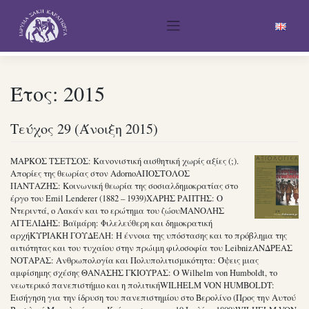
Skip
to
content
Έτος:
2015
Τεύχος 29 (Άνοιξη 2015)
ΜΑΡΚΟΣ ΤΣΕΤΣΟΣ: Κανονιστική αισθητική χωρίς αξίες (;).
Απορίες της θεωρίας στον AdornoΑΠΟΣΤΟΛΟΣ
ΠΑΝΤΑΖΗΣ: Κοινωνική θεωρία της σοσιαλδημοκρατίας στο
έργο του Emil Lenderer (1882 – 1939)ΧΑΡΗΣ ΡΑΠΤΗΣ: Ο
Ντεριντά, ο Λακάν και το ερώτημα του ζώουΜΑΝΟΛΗΣ
ΑΓΓΕΛΙΔΗΣ: Βαϊμάρη: Φιλελεύθερη και δημοκρατική
αρχήΚΥΡΙΑΚΗ ΓΟΥΔΕΛΗ: Η έννοια της υπόστασης και το πρόβλημα της
αιτιότητας και του τυχαίου στην πρώιμη φιλοσοφία του LeibnizΑΝΔΡΕΑΣ
ΝΟΤΑΡΑΣ: Ανθρωπολογία και Πολυπολιτισμικότητα: Όψεις μιας
αμφίσημης σχέσης ΘΑΝΑΣΗΣ ΓΚΙΟΥΡΑΣ: Ο Wilhelm von Humboldt, το
νεωτερικό πανεπιστήμιο και η πολιτικήWILHELM VON HUMBOLDT:
Εισήγηση για την ίδρυση του πανεπιστημίου στο Βερολίνο (Προς την Αυτού