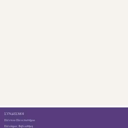
ΣΎΝΔΕΣΜΟΙ
Πάντειο Πανεπιστήμιο
Πάνδημος Βιβλιοθήκη