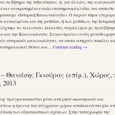
αι το Ζήτημα της πιθανότητας -ή, για άλλους, της αναγκαιό
έναν συγκροτη­μένο ενιαίο επιστημονικό κλάδο, τον οποίο θα
μάσουμε «Ιστο­ρική Κοινωνιολογία». Ο παρών τόμος επιχειρε
υ αντικειμένου και της μεθόδου, ή των μεθόδων, της Ιστορική
λίχτηκε τις τελευ­ταίες δεκαετίες παράλληλα με τη συΖήτησ
ία και την Κοινωνιολογία. Συγκεντρώνει εννέα μεταθεωρητ
ς ιστορικούς κοινωνιολόγους, τα οποία απηχούν ποικίλες κα
πιστημολογικές θέσεις και…
Continue reading
→
 Θανάσης Γκιούρας (επίμ.), Χώρος, 
 2013
λης πραγματοποιείται μέσα από ρητά οικονομικούς και
νέπεια η έρευνα του σύγχρονου χώρου αποδεικνύεται μία απ
ξέταση των εξουσιαστικών σχέσεων. Στην τοπογραφία της