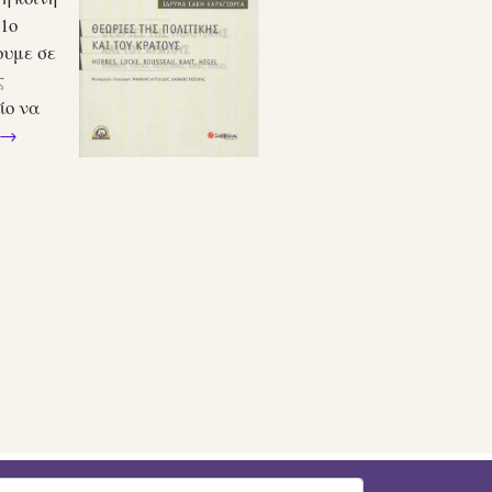
1ο
ουμε σε
ς
ίο να
→
rch