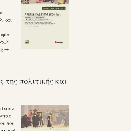
ν
ν και
σοφία
στών
ng
→
 της πολιτικής και
κάνουν
οντας
τού που
η κοινή