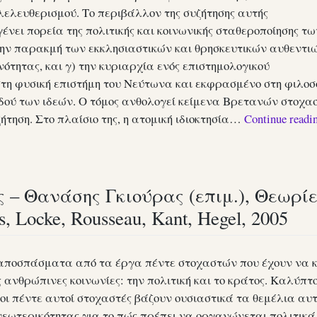
λελευθερισμού. Το περιβάλλον της συζήτησης αυτής
ένει πορεία της πολιτικής και κοινωνικής σταθεροποίησης τω
ην παρακμή των εκκλησιαστικών και θρησκευτικών αυθεντιώ
ότητας, και γ) την κυριαρχία ενός επιστημολογικού
τη φυσική επιστήμη του Νεύτωνα και εκφρασμένο στη φιλο
οδού των ιδεών. Ο τόμος ανθολογεί κείμενα Βρετανών στοχα
ήτηση. Στο πλαίσιο της, η ατομική ιδιοκτησία…
Continue readi
– Θανάσης Γκιούρας (επιμ.), Θεωρίες
 Locke, Rousseau, Kant, Hegel, 2005
αποσπάσματα από τα έργα πέντε στοχαστών που έχουν να 
ς ανθρώπινες κοινωνίες: την πολιτική και το κράτος. Καλύπτ
 οι πέντε αυτοί στοχαστές βάζουν ουσιαστικά τα θεμέλια αυ
νεωτερικότητας για το πώς πρέπει να οργανώνεται πολιτικά 