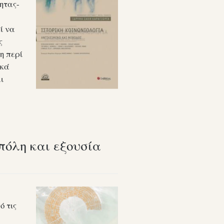
τητας-
ί να
ς
η περί
ικά
ι
πόλη και εξουσία
ό τις