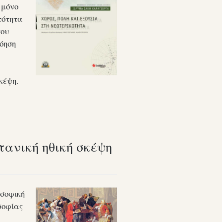
 μόνο
τότητα
του
όηση
κέψη.
τανική ηθική σκέψη
οσοφική
σοφίας