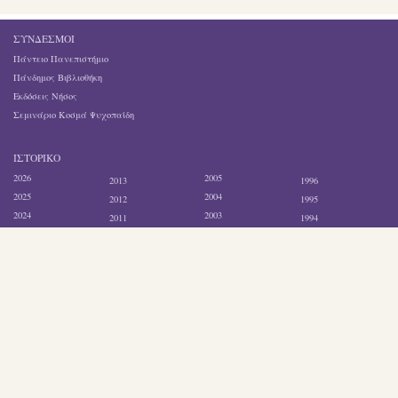
ΣΎΝΔΕΣΜΟΙ
Πάντειο Πανεπιστήμιο
Πάνδημος Βιβλιοθήκη
Εκδόσεις Νήσος
Σεμινάριο Κοσμά Ψυχοπαίδη
ΙΣΤΟΡΙΚΌ
2026
2005
2013
1996
2025
2004
2012
1995
2024
2003
2011
1994
2021
2002
2010
1993
2020
2001
2009
1992
2017
2000
2008
1991
2016
1999
2007
1990
2015
1998
2006
1989
2014
1997
Search
website