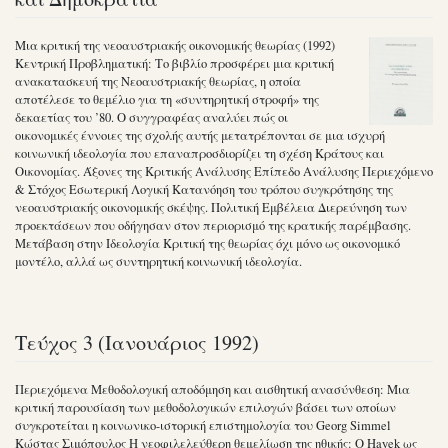
Μια κριτική της νεοαυστριακής οικονομικής θεωρίας (1992)
Κεντρική Προβληματική: Το βιβλίο προσφέρει μια κριτική
ανακατασκευή της Νεοαυστριακής θεωρίας, η οποία
αποτέλεσε το θεμέλιο για τη «συντηρητική στροφή» της
δεκαετίας του ’80. Ο συγγραφέας αναλύει πώς οι
οικονομικές έννοιες της σχολής αυτής μετατρέπονται σε μια ισχυρή
κοινωνική ιδεολογία που επαναπροσδιορίζει τη σχέση Κράτους και
Οικονομίας. Άξονες της Κριτικής Ανάλυσης Επίπεδο Ανάλυσης Περιεχόμενο
& Στόχος Εσωτερική Λογική Κατανόηση του τρόπου συγκρότησης της
νεοαυστριακής οικονομικής σκέψης. Πολιτική Εμβέλεια Διερεύνηση των
προεκτάσεων που οδήγησαν στον περιορισμό της κρατικής παρέμβασης.
Μετάβαση στην Ιδεολογία Κριτική της θεωρίας όχι μόνο ως οικονομικό
μοντέλο, αλλά ως συντηρητική κοινωνική ιδεολογία.
Τεύχος 3 (Ιανουάριος 1992)
Περιεχόμενα Μεθοδολογική αποδόμηση και αισθητική ανασύνθεση: Μια
κριτική παρουσίαση των μεθοδολογικών επιλογών βάσει των οποίων
συγκροτείται η κοινωνικο-ιστορική επιστημολογία του Georg Simmel
Κώστας Σιμόπουλος Η νεοφιλελεύθερη θεμελίωση της ηθικής: Ο Hayek ως