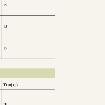
15
15
15
Τιμή (€)
20