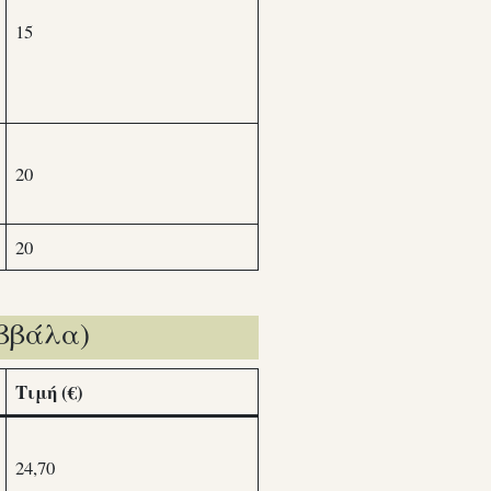
15
20
20
ββάλα)
Τιμή (€)
24,70