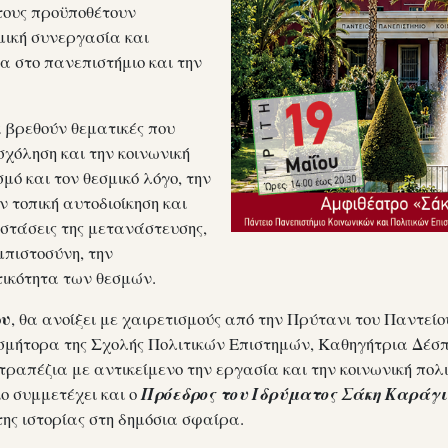
τους προϋποθέτουν
μική συνεργασία και
α στο πανεπιστήμιο και την
 βρεθούν θεματικές που
χόληση και την κοινωνική
μό και τον θεσμικό λόγο, την
ν τοπική αυτοδιοίκηση και
ιαστάσεις της μετανάστευσης,
μπιστοσύνη, την
τικότητα των θεσμών.
ου
, θα ανοίξει με χαιρετισμούς από την Πρύτανι του Παντεί
οσμήτορα της Σχολής Πολιτικών Επιστημών, Καθηγήτρια Δέ
ραπέζια με αντικείμενο την εργασία και την κοινωνική πολι
ίο συμμετέχει και ο
Πρόεδρος του Ιδρύματος Σάκη Καράγι
της ιστορίας στη δημόσια σφαίρα.