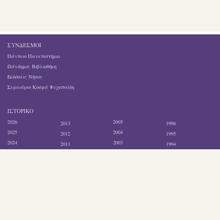
ΣΎΝΔΕΣΜΟΙ
Πάντειο Πανεπιστήμιο
Πάνδημος Βιβλιοθήκη
Εκδόσεις Νήσος
Σεμινάριο Κοσμά Ψυχοπαίδη
ΙΣΤΟΡΙΚΌ
2026
2005
2013
1996
2025
2004
2012
1995
2024
2003
2011
1994
2021
2002
2010
1993
2020
2001
2009
1992
2017
2000
2008
1991
2016
1999
2007
1990
2015
1998
2006
1989
2014
1997