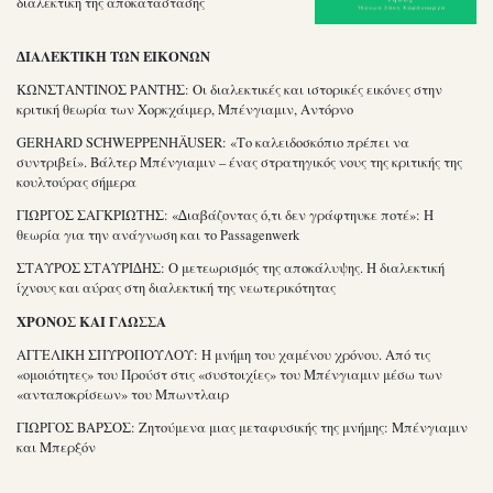
διαλεκτική της αποκατάστασης
∆ΙΑΛΕΚΤΙΚΗ ΤΩΝ ΕΙΚΟΝΩΝ
ΚΩΝΣΤΑΝΤΙΝΟΣ ΡΑΝΤΗΣ: Οι διαλεκτικές και ιστορικές εικόνες στην
κριτική θεωρία των Χορκχάιμερ, Μπένγιαμιν, Αντόρνο
GERHARD SCHWEPPENHÄUSER: «Το καλειδοσκόπιο πρέπει να
συντριβεί». Βάλτερ Μπένγιαμιν – ένας στρατηγικός νους της κριτικής της
κουλτούρας σήμερα
ΓΙΩΡΓΟΣ ΣΑΓΚΡΙΩΤΗΣ: «∆ιαβάζοντας ό,τι δεν γράφτηυκε ποτέ»: Η
θεωρία για την ανάγνωση και το Passagenwerk
ΣΤΑΥΡΟΣ ΣΤΑΥΡΙ∆ΗΣ: Ο μετεωρισμός της αποκάλυψης. Η διαλεκτική
ίχνους και αύρας στη διαλεκτική της νεωτερικότητας
ΧΡΟΝΟΣ ΚΑΙ ΓΛΩΣΣΑ
ΑΓΓΕΛΙΚΗ ΣΠΥΡΟΠΟΥΛΟΥ: Η μνήμη του χαμένου χρόνου. Από τις
«ομοιότητες» του Προύστ στις «συστοιχίες» του Μπένγιαμιν μέσω των
«ανταποκρίσεων» του Μπωντλαιρ
ΓΙΩΡΓΟΣ ΒΑΡΣΟΣ: Ζητούμενα μιας μεταφυσικής της μνήμης: Μπένγιαμιν
και Μπερξόν